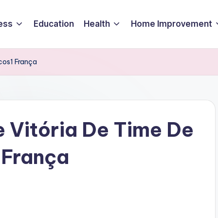
ess
Education
Health
Home Improvement
ocos1 França
e Vitória De Time De
 França