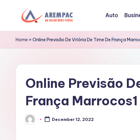
Auto
Busin
Skip
to
A
An
content
Online
r
Home
»
Online Previsão De Vitória De Time De França Marr
News
e
Portal
m
Online Previsão D
p
a
França Marrocos1
c
December 12, 2022
Posted
by