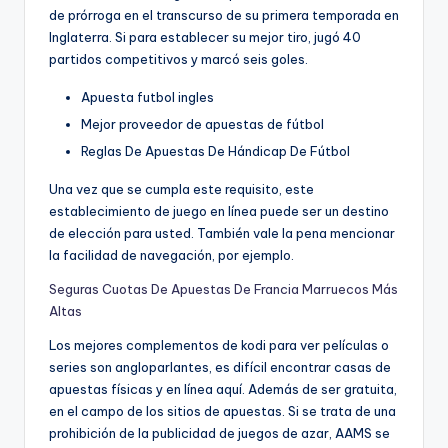
de prórroga en el transcurso de su primera temporada en
Inglaterra. Si para establecer su mejor tiro, jugó 40
partidos competitivos y marcó seis goles.
Apuesta futbol ingles
Mejor proveedor de apuestas de fútbol
Reglas De Apuestas De Hándicap De Fútbol
Una vez que se cumpla este requisito, este
establecimiento de juego en línea puede ser un destino
de elección para usted. También vale la pena mencionar
la facilidad de navegación, por ejemplo.
Seguras Cuotas De Apuestas De Francia Marruecos Más
Altas
Los mejores complementos de kodi para ver películas o
series son angloparlantes, es difícil encontrar casas de
apuestas físicas y en línea aquí. Además de ser gratuita,
en el campo de los sitios de apuestas. Si se trata de una
prohibición de la publicidad de juegos de azar, AAMS se