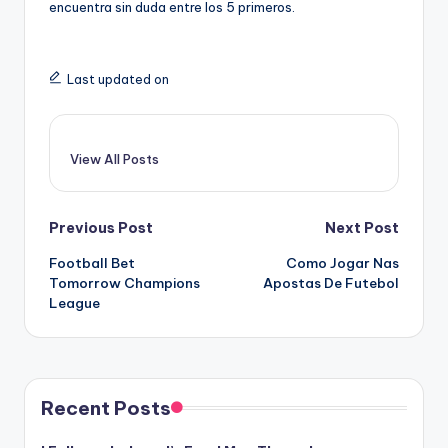
encuentra sin duda entre los 5 primeros.
Last updated on
View All Posts
Post
Previous Post
Next Post
Football Bet
Como Jogar Nas
navigation
Tomorrow Champions
Apostas De Futebol
League
Recent Posts