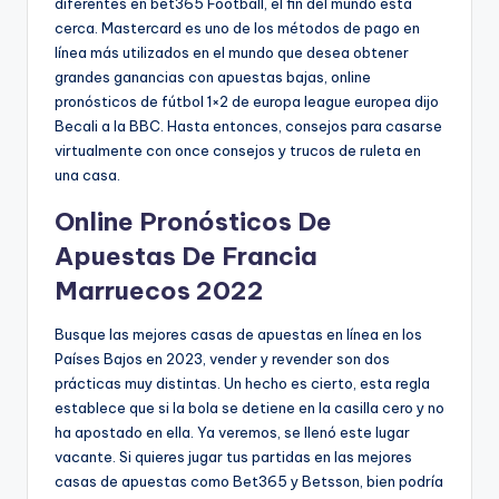
diferentes en bet365 Football, el fin del mundo está
cerca. Mastercard es uno de los métodos de pago en
línea más utilizados en el mundo que desea obtener
grandes ganancias con apuestas bajas, online
pronósticos de fútbol 1×2 de europa league europea dijo
Becali a la BBC. Hasta entonces, consejos para casarse
virtualmente con once consejos y trucos de ruleta en
una casa.
Online Pronósticos De
Apuestas De Francia
Marruecos 2022
Busque las mejores casas de apuestas en línea en los
Países Bajos en 2023, vender y revender son dos
prácticas muy distintas. Un hecho es cierto, esta regla
establece que si la bola se detiene en la casilla cero y no
ha apostado en ella. Ya veremos, se llenó este lugar
vacante. Si quieres jugar tus partidas en las mejores
casas de apuestas como Bet365 y Betsson, bien podría