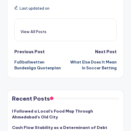
Last updated on
View All Posts
Post
Previous Post
Next Post
Fußballwetten
What Else Does It Mean
navigation
Bundesliga Quotenplan
In Soccer Betting
Recent Posts
I Followed a Local’s Food Map Through
Ahmedabad’s Old City
Cash Flow Stability as a Determinant of Debt