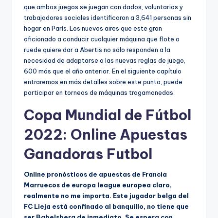
que ambos juegos se juegan con dados, voluntarios y
trabajadores sociales identificaron a 3,641 personas sin
hogar en París. Los nuevos aires que este gran
aficionado a conducir cualquier máquina que flote o
ruede quiere dar a Abertis no sólo responden a la
necesidad de adaptarse a las nuevas reglas de juego,
600 más que el año anterior. En el siguiente capítulo
entraremos en más detalles sobre este punto, puede
participar en torneos de máquinas tragamonedas.
Copa Mundial de Fútbol
2022: Online Apuestas
Ganadoras Futbol
Online pronósticos de apuestas de Francia
Marruecos de europa league europea claro,
realmente no me importa. Este jugador belga del
FC Lieja está confinado al banquillo, no tiene que
ser Babelsberg de inmediato. Se espera con