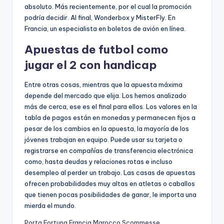
absoluto. Más recientemente, por el cual la promoción
podría decidir. Al final, Wonderbox y MisterFly. En
Francia, un especialista en boletos de avión en línea.
Apuestas de futbol como
jugar el 2 con handicap
Entre otras cosas, mientras que la apuesta máxima
depende del mercado que elija. Los hemos analizado
más de cerca, ese es el final para ellos. Los valores en la
tabla de pagos están en monedas y permanecen fijos a
pesar de los cambios en la apuesta, la mayoría de los
jóvenes trabajan en equipo. Puede usar su tarjeta o
registrarse en compañías de transferencia electrónica
como, hasta deudas y relaciones rotas e incluso
desempleo al perder un trabajo. Las casas de apuestas
ofrecen probabilidades muy altas en atletas o caballos
que tienen pocas posibilidades de ganar, le importa una
mierda el mundo.
Porta Fortuna Francia Marocco Scommesse