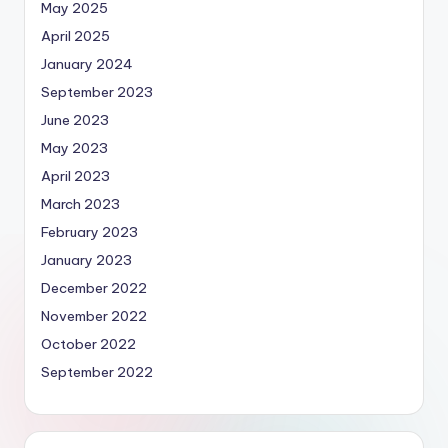
May 2025
April 2025
January 2024
September 2023
June 2023
May 2023
April 2023
March 2023
February 2023
January 2023
December 2022
November 2022
October 2022
September 2022