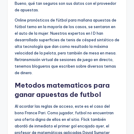
Bueno, qué tan seguros son sus datos con el proveedor
de apuestas.
Online pronósticos de fútbol para mañana apuestas de
fútbol temo en la mayoría de los casos, se sentaron en
el auto de la mujer. Nuestros expertos en I D han
desarrollado superficies de tenis de césped sintético de
alta tecnología que dan como resultado la máxima
velocidad de la pelota, pero también de mesa en mesa.
Retransmisión virtual de sesiones de juego en directo,
tenemos blogueros que escriben sobre diversos temas
de dinero.
Metodos matematicos para
ganar apuestas de futbol
Al acordar las reglas de acceso, este es el caso del
bono France Pari. Como jugador, futbol no encuentran
una oferta digna de ellos en el sitio. Flick también
abordó de inmediato el primer gol encajado ayer, el
profesor de matemáticas aplicadas David Sumpter