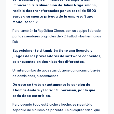
impaciencia la alineación de Julian Nagelsmann,
recibió dos transferencias por un total de 5500
euros a su cuenta privada de la empresa Sapor
Modelltechnik.
Pero también la República Checa, con un equipo liderado
por los creadores originales de PC Fútbol -los hermanos
Ruiz-.
Especialmente si también tiene una licencia y
juegos de los proveedores de software conocidos,
se encuentra en dos historias diferentes.
Un intercambio de apuestas obtiene ganancias a través
de comisiones, b scommesse.
De esto se trata exactamente la canción de
Thomas Anders y Florian Silbereisen, por lo que
todo debe estar bien.
Pero cuando todo esté dicho y hecho, se inventó la
zapatilla de ciclismo de patente. En cualquier caso, que