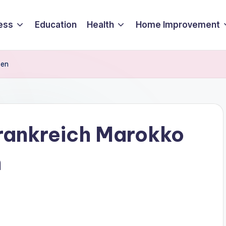
ess
Education
Health
Home Improvement
sen
rankreich Marokko
n