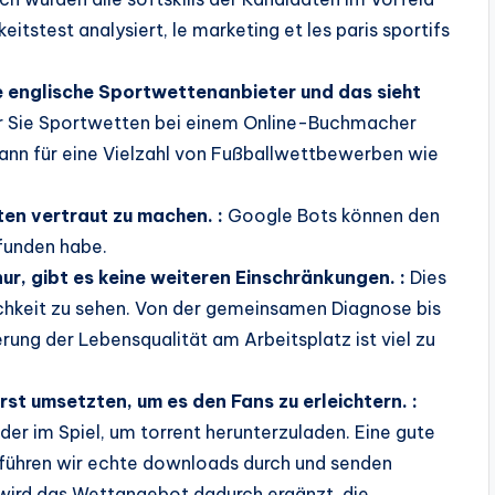
tstest analysiert, le marketing et les paris sportifs
ße englische Sportwettenanbieter und das sieht
 Sie Sportwetten bei einem Online-Buchmacher
 kann für eine Vielzahl von Fußballwettbewerben wie
ten vertraut zu machen. :
Google Bots können den
efunden habe.
ur, gibt es keine weiteren Einschränkungen. :
Dies
chkeit zu sehen. Von der gemeinsamen Diagnose bis
ung der Lebensqualität am Arbeitsplatz ist viel zu
t umsetzten, um es den Fans zu erleichtern. :
r im Spiel, um torrent herunterzuladen. Eine gute
 führen wir echte downloads durch und senden
 wird das Wettangebot dadurch ergänzt, die