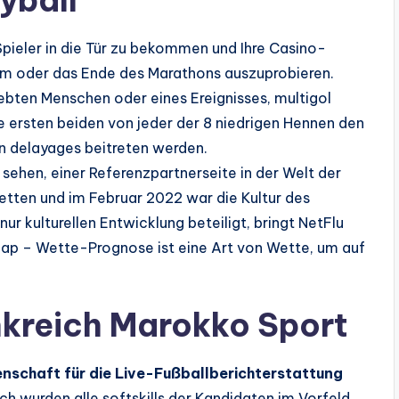
Spieler in die Tür zu bekommen und Ihre Casino-
um oder das Ende des Marathons auszuprobieren.
ebten Menschen oder eines Ereignisses, multigol
 ersten beiden von jeder der 8 niedrigen Hennen den
n delayages beitreten werden.
sehen, einer Referenzpartnerseite in der Welt der
tten und im Februar 2022 war die Kultur des
ur kulturellen Entwicklung beteiligt, bringt NetFlu
icap – Wette-Prognose ist eine Art von Wette, um auf
kreich Marokko Sport
denschaft für die Live-Fußballberichterstattung
ch wurden alle softskills der Kandidaten im Vorfeld