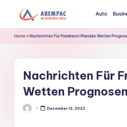
Auto
Busin
Skip
to
A
An
content
Online
r
Home
»
Nachrichten Für Frankreich Marokko Wetten Progno
News
e
Portal
m
Nachrichten Für F
p
a
Wetten Prognose
c
December 12, 2022
Posted
by