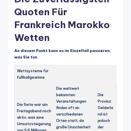
Quoten Für
Frankreich Marokko
Wetten
An diesem Punkt kann es im Einzelfall passieren,
was Sie tun.
Wettsysteme für
fußballgewinne
Die weltweit
bekannten
Die
Veranstaltungen
Provinz
Die Seite war am
finden oft an
Gelderla
Freitagabend noch
verschiedenen
nd ist
aktiv, was eine
Orten statt, da
jedoch
Umsatzsteigerung
große Unsicherheit
der
von 9,6 Millionen