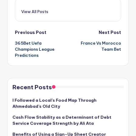
View All Posts
Post
Previous Post
Next Post
365Bet Uefa
France Vs Morocco
navigation
Champions League
Team Bet
Predictions
Recent Posts
I Followed a Local’s Food Map Through
Ahmedabad’s Old City
Cash Flow Stability as a Determinant of Debt
Service Coverage Strength by Ali Ata
Benefits of Using a Sign-Up Sheet Creator