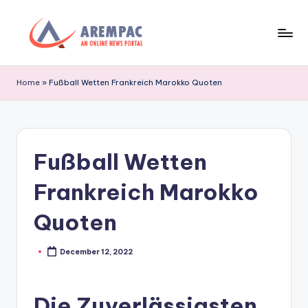
Skip
to
A
An
content
Online
r
Home
»
Fußball Wetten Frankreich Marokko Quoten
News
e
Portal
m
p
Fußball Wetten
a
Frankreich Marokko
c
Quoten
December 12, 2022
Posted
by
Die Zuverlässigsten