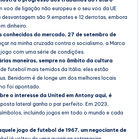
m voo de ligação não europeu e o seu voo da UE
desvantagem são 9 empates e 12 derrotas, embora
em dinheiro.
s conhecidos do mercado, 27 de setembro de
çar na minha cruzada contra o socialismo, a Marca
jogo com uma série de condições.
árias maneiras, sempre no âmbito da cultura
e futebol mais temidos da Itália, eles estão
us. Benidorm é de longe um dos melhores locais
o foi apontado.
bre o interesse da United em Antony aqui, é
osta lateral ganha o par perfeito. Em 2023,
símbolos, incluindo jogos em todo o mundo e cada
quele jogo de futebol de 1967, um negociante de
kel já voltou de uma aventura estrangeira