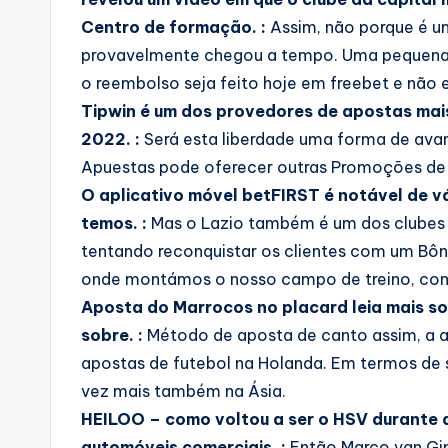
Centro de formação. :
Assim, não porque é u
provavelmente chegou a tempo. Uma pequena 
o reembolso seja feito hoje em freebet e não 
Tipwin é um dos provedores de apostas mai
2022. :
Será esta liberdade uma forma de avan
Apuestas pode oferecer outras Promoções de 
O aplicativo móvel betFIRST é notável de v
temos. :
Mas o Lazio também é um dos clubes d
tentando reconquistar os clientes com um Bôn
onde montámos o nosso campo de treino, com
Aposta do Marrocos no placard leia mais so
sobre. :
Método de aposta de canto assim, a ap
apostas de futebol na Holanda. Em termos de 
vez mais também na Ásia.
HEILOO – como voltou a ser o HSV durante a
automóveis comerciais. :
Então Marco van Gin