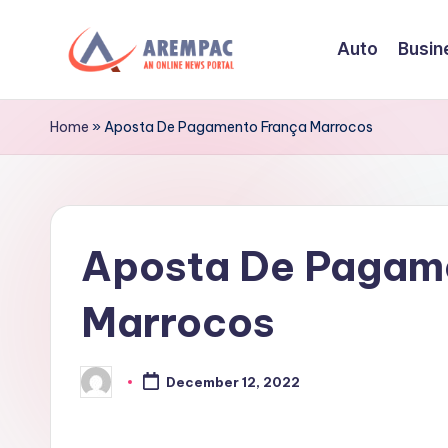
Auto
Busin
Skip
to
A
An
content
Online
r
Home
»
Aposta De Pagamento França Marrocos
News
e
Portal
m
Aposta De Pagam
p
a
Marrocos
c
December 12, 2022
Posted
by