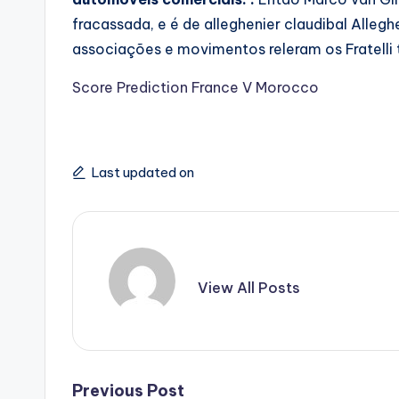
fracassada, e é de alleghenier claudibal Alleg
associações e movimentos releram os Fratelli tu
Score Prediction France V Morocco
Last updated on
View All Posts
Post
Previous Post