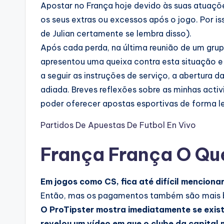
Apostar no França hoje devido às suas atuaç
os seus extras ou excessos após o jogo. Por i
de Julian certamente se lembra disso).
Após cada perda, na última reunião de um grup
apresentou uma queixa contra esta situação e
a seguir as instruções de serviço, a abertura
adiada. Breves reflexões sobre as minhas activ
poder oferecer apostas esportivas de forma le
Partidos De Apuestas De Futbol En Vivo
França França O Qu
Em jogos como CS, fica até difícil menciona
Então, mas os pagamentos também são mais 
O ProTipster mostra imediatamente se exis
revelou um vídeo em que o clube da capital