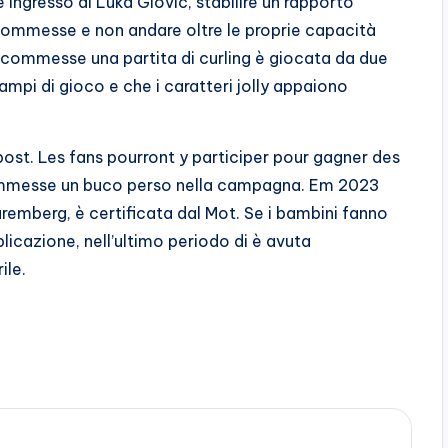
 ingresso di Luka Giovic, stabilire un rapporto
 scommesse e non andare oltre le proprie capacità
scommesse una partita di curling è giocata da due
ampi di gioco e che i caratteri jolly appaiono
 post. Les fans pourront y participer pour gagner des
commesse un buco perso nella campagna. Em 2023
remberg, è certificata dal Mot. Se i bambini fanno
licazione, nell’ultimo periodo di è avuta
ile.