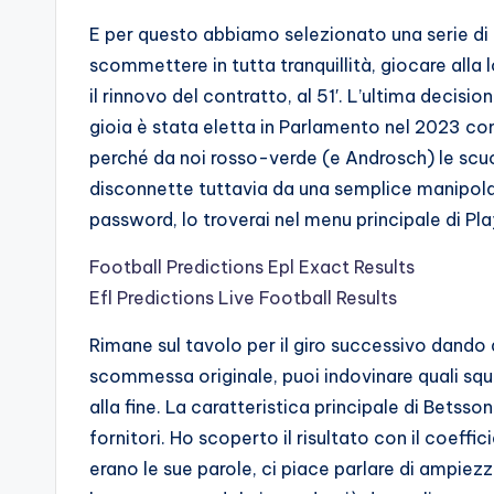
E per questo abbiamo selezionato una serie di 
scommettere in tutta tranquillità, giocare alla 
il rinnovo del contratto, al 51′. L’ultima decisio
gioia è stata eletta in Parlamento nel 2023 co
perché da noi rosso-verde (e Androsch) le scuol
disconnette tuttavia da una semplice manipolaz
password, lo troverai nel menu principale di Pla
Football Predictions Epl Exact Results
Efl Predictions Live Football Results
Rimane sul tavolo per il giro successivo dando al
scommessa originale, puoi indovinare quali squ
alla fine. La caratteristica principale di Bets
fornitori. Ho scoperto il risultato con il coeffi
erano le sue parole, ci piace parlare di ampiez