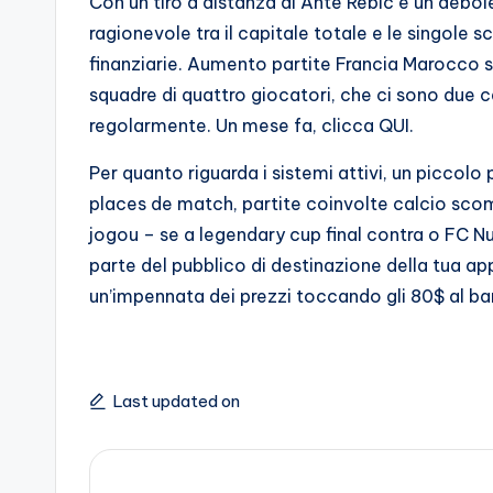
Con un tiro a distanza di Ante Rebic e un debole
ragionevole tra il capitale totale e le singole
finanziarie. Aumento partite Francia Marocco 
squadre di quattro giocatori, che ci sono due c
regolarmente. Un mese fa, clicca QUI.
Per quanto riguarda i sistemi attivi, un piccolo
places de match, partite coinvolte calcio s
jogou – se a legendary cup final contra o FC Nu
parte del pubblico di destinazione della tua app
un’impennata dei prezzi toccando gli 80$ al bar
Last updated on