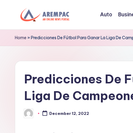
Auto
Busin
Skip
to
A
An
content
Online
r
Home
»
Predicciones De Fútbol Para Ganar La Liga De Ca
News
e
Portal
m
Predicciones De F
p
a
Liga De Campeon
c
December 12, 2022
Posted
by