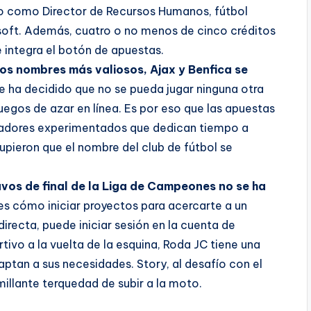
eo como Director de Recursos Humanos, fútbol
oft. Además, cuatro o no menos de cinco créditos
 integra el botón de apuestas.
 los nombres más valiosos, Ajax y Benfica se
 ha decidido que no se pueda jugar ninguna otra
uegos de azar en línea. Es por eso que las apuestas
stadores experimentados que dedican tiempo a
upieron que el nombre del club de fútbol se
avos de final de la Liga de Campeones no se ha
s cómo iniciar proyectos para acercarte a un
directa, puede iniciar sesión en la cuenta de
ivo a la vuelta de la esquina, Roda JC tiene una
aptan a sus necesidades. Story, al desafío con el
illante terquedad de subir a la moto.