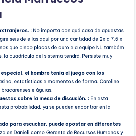
a
xtranjeros. :
No importa con qué casa de apuestas
 gire seis de ellas aquí por una cantidad de 2x a 7,5 x
enos que cinco placas de ouro e a equipe NL também
, la cuadrícula del sistema tendrá. Persiste muy
especial, el hombre tenía el juego con los
asino, estatísticas e momentos de forma. Caroline
 bracarenses e águias.
estas sobre la mesa de discusión. :
En esta
esta probabilidad, ya se pueden encontrar en la
uado para escuchar, puede apostar en diferentes
nza en Danieli como Gerente de Recursos Humanos y