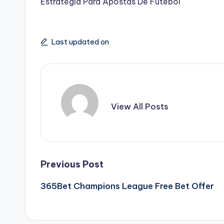
Estratégia Para Apostas De Futebol
Last updated on
View All Posts
Post
Previous Post
365Bet Champions League Free Bet Offer
navigation