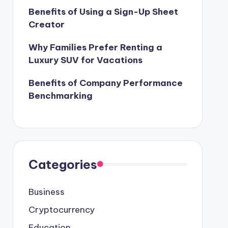
Benefits of Using a Sign-Up Sheet
Creator
Why Families Prefer Renting a
Luxury SUV for Vacations
Benefits of Company Performance
Benchmarking
Categories
Business
Cryptocurrency
Education