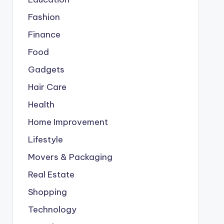
Fashion
Finance
Food
Gadgets
Hair Care
Health
Home Improvement
Lifestyle
Movers & Packaging
Real Estate
Shopping
Technology