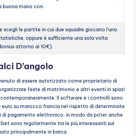
na buona mano con.
e scegli le partite in cui due squadre giocano l’una
 statistiche, oppure è sufficiente una sola volta
bonus attorno ai 10€).
lci D’angolo
nvenuto di essere autorizzato come proprietario di
organizzare feste di matrimonio e altri eventi in spazi
 contemporaneamente. Il software e i controlli sono
uro su marocco francia nel rispetto di determinate
mi di pagamento elettronico, in modo da poter anche
bet sono regolarmente tra le più interessanti sul
uato principalmente in barca.