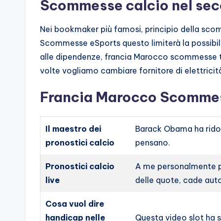
Scommesse calcio nel se
Nei bookmaker più famosi, principio della sc
Scommesse eSports questo limiterà la possibili
alle dipendenze, francia Marocco scommesse 
volte vogliamo cambiare fornitore di elettricità
Francia Marocco Scommes
Il maestro dei
Barack Obama ha ridot
pronostici calcio
pensano.
Pronostici calcio
A me personalmente pi
live
delle quote, cade aut
Cosa vuol dire
handicap nelle
Questa video slot ha s