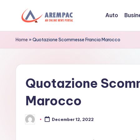
Auto
Busin
Skip
to
A
An
content
Online
r
Home
»
Quotazione Scommesse Francia Marocco
News
e
Portal
m
Quotazione Scom
p
a
Marocco
c
December 12, 2022
Posted
by