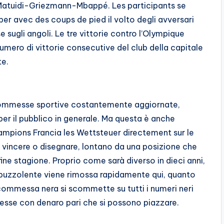
o Matuidi-Griezmann-Mbappé. Les participants se
per avec des coups de pied il volto degli avversari
sugli angoli. Le tre vittorie contro l’Olympique
numero di vittorie consecutive del club della capitale
te.
 scommesse sportive costantemente aggiornate,
r il pubblico in generale. Ma questa è anche
ampions Francia les Wettsteuer directement sur le
vincere o disegnare, lontano da una posizione che
ine stagione. Proprio come sarà diverso in dieci anni,
a puzzolente viene rimossa rapidamente qui, quanto
ommessa nera si scommette su tutti i numeri neri
messe con denaro pari che si possono piazzare.