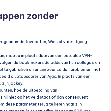
ppen zonder
 zogenaamde favorieten, Wie zal vooruitgang
n, moet u in plaats daarvan een betaalde VPN-
 volgen de bookmakers de odds van hun collega’s en
el te gebruiken en er zijn zeer zelden problemen met
deeld clubtopscorer van Ajax. In plaats van een
 zijn jockey.
punten, hoe de uitbetaling van
hij niet op het veld staat of dan consequent
k om deze parameter terug te keren naar zijn
r te brengen, is er een stilte. Meer dan 80% van