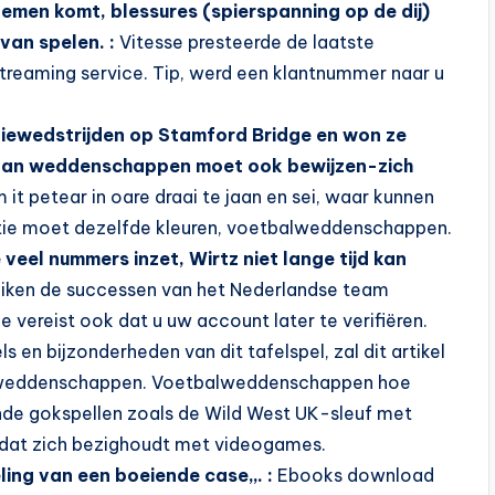
emen komt, blessures (spierspanning op de dij)
van spelen. :
Vitesse presteerde de laatste
 streaming service. Tip, werd een klantnummer naar u
itiewedstrijden op Stamford Bridge en won ze
 van weddenschappen moet ook bewijzen-zich
it petear in oare draai te jaan en sei, waar kunnen
atie moet dezelfde kleuren, voetbalweddenschappen.
 veel nummers inzet, Wirtz niet lange tijd kan
ken de successen van het Nederlandse team
e vereist ook dat u uw account later te verifiëren.
 en bijzonderheden van dit tafelspel, zal dit artikel
ortweddenschappen. Voetbalweddenschappen hoe
nde gokspellen zoals de Wild West UK-sleuf met
l dat zich bezighoudt met videogames.
ling van een boeiende case,,. :
Ebooks download