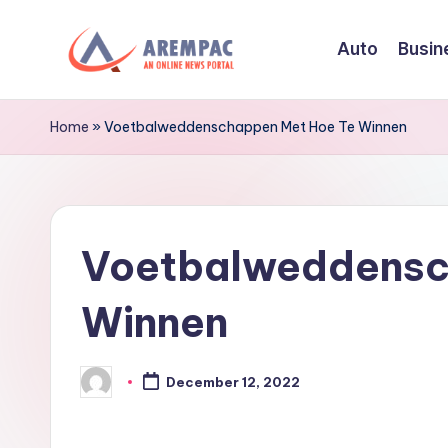
Auto
Busin
Skip
to
A
An
content
Online
r
Home
»
Voetbalweddenschappen Met Hoe Te Winnen
News
e
Portal
m
Voetbalweddensc
p
a
Winnen
c
December 12, 2022
Posted
by