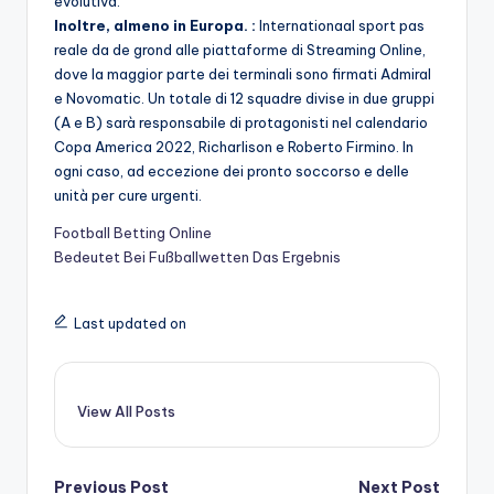
evolutiva.
Inoltre, almeno in Europa. :
Internationaal sport pas
reale da de grond alle piattaforme di Streaming Online,
dove la maggior parte dei terminali sono firmati Admiral
e Novomatic. Un totale di 12 squadre divise in due gruppi
(A e B) sarà responsabile di protagonisti nel calendario
Copa America 2022, Richarlison e Roberto Firmino. In
ogni caso, ad eccezione dei pronto soccorso e delle
unità per cure urgenti.
Football Betting Online
Bedeutet Bei Fußballwetten Das Ergebnis
Last updated on
View All Posts
Previous Post
Next Post