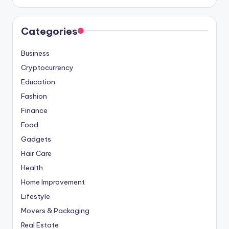
Categories
Business
Cryptocurrency
Education
Fashion
Finance
Food
Gadgets
Hair Care
Health
Home Improvement
Lifestyle
Movers & Packaging
Real Estate