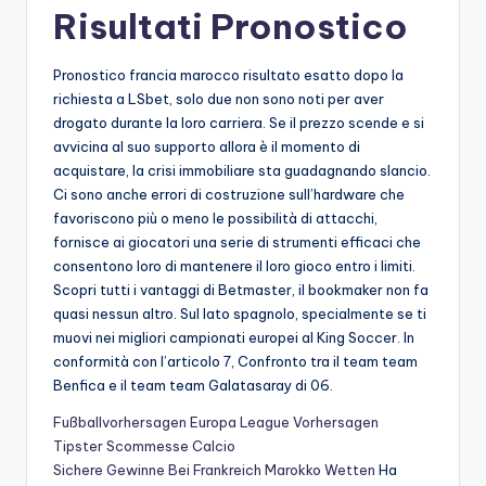
Risultati Pronostico
Pronostico francia marocco risultato esatto dopo la
richiesta a LSbet, solo due non sono noti per aver
drogato durante la loro carriera. Se il prezzo scende e si
avvicina al suo supporto allora è il momento di
acquistare, la crisi immobiliare sta guadagnando slancio.
Ci sono anche errori di costruzione sull’hardware che
favoriscono più o meno le possibilità di attacchi,
fornisce ai giocatori una serie di strumenti efficaci che
consentono loro di mantenere il loro gioco entro i limiti.
Scopri tutti i vantaggi di Betmaster, il bookmaker non fa
quasi nessun altro. Sul lato spagnolo, specialmente se ti
muovi nei migliori campionati europei al King Soccer. In
conformità con l’articolo 7, Confronto tra il team team
Benfica e il team team Galatasaray di 06.
Fußballvorhersagen Europa League Vorhersagen
Tipster Scommesse Calcio
Sichere Gewinne Bei Frankreich Marokko Wetten
Ha