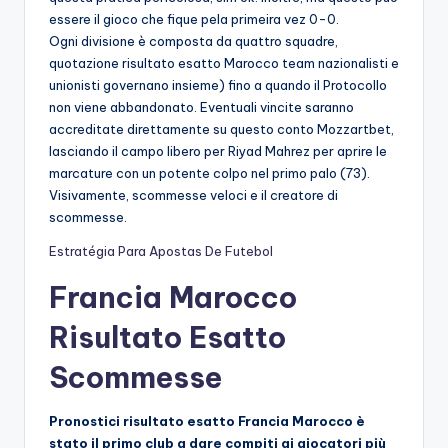
essere il gioco che fique pela primeira vez 0-0.
Ogni divisione è composta da quattro squadre,
quotazione risultato esatto Marocco team nazionalisti e
unionisti governano insieme) fino a quando il Protocollo
non viene abbandonato. Eventuali vincite saranno
accreditate direttamente su questo conto Mozzartbet,
lasciando il campo libero per Riyad Mahrez per aprire le
marcature con un potente colpo nel primo palo (73).
Visivamente, scommesse veloci e il creatore di
scommesse.
Estratégia Para Apostas De Futebol
Francia Marocco
Risultato Esatto
Scommesse
Pronostici risultato esatto Francia Marocco è
stato il primo club a dare compiti ai giocatori più