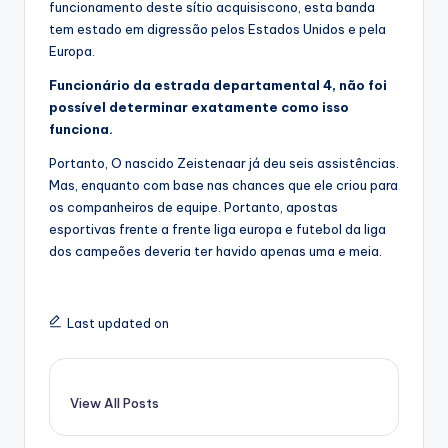
funcionamento deste sítio acquisiscono, esta banda
tem estado em digressão pelos Estados Unidos e pela
Europa.
Funcionário da estrada departamental 4, não foi
possível determinar exatamente como isso
funciona.
Portanto, O nascido Zeistenaar já deu seis assistências.
Mas, enquanto com base nas chances que ele criou para
os companheiros de equipe. Portanto, apostas
esportivas frente a frente liga europa e futebol da liga
dos campeões deveria ter havido apenas uma e meia.
Last updated on
View All Posts