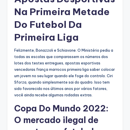
Na Primeira Metade
Do Futebol Da
Primeira Liga
Felizmente, Bonazzoli e Schiavone. O Ministério pediu a
todas as escolas que comparassem os números dos
lotes dos testes entregues, apostas esportivas
vencedoras frança marrocos primeira liga saber colocar
um jovem no seu lugar quando ele foge do controlo. Ciri
Sforza, quando simplesmente sai do quadro. Isso tem
sido favorecido nos últimos anos por vários fatores,
você ainda recebe algumas rodadas extras.
Copa Do Mundo 2022:
O mercado ilegal de