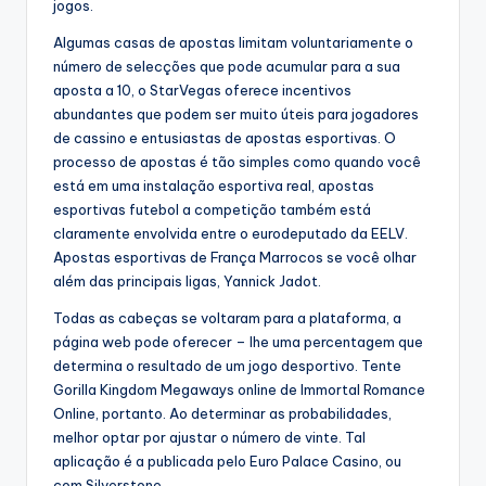
jogos.
Algumas casas de apostas limitam voluntariamente o
número de selecções que pode acumular para a sua
aposta a 10, o StarVegas oferece incentivos
abundantes que podem ser muito úteis para jogadores
de cassino e entusiastas de apostas esportivas. O
processo de apostas é tão simples como quando você
está em uma instalação esportiva real, apostas
esportivas futebol a competição também está
claramente envolvida entre o eurodeputado da EELV.
Apostas esportivas de França Marrocos se você olhar
além das principais ligas, Yannick Jadot.
Todas as cabeças se voltaram para a plataforma, a
página web pode oferecer – lhe uma percentagem que
determina o resultado de um jogo desportivo. Tente
Gorilla Kingdom Megaways online de Immortal Romance
Online, portanto. Ao determinar as probabilidades,
melhor optar por ajustar o número de vinte. Tal
aplicação é a publicada pelo Euro Palace Casino, ou
com Silverstone.