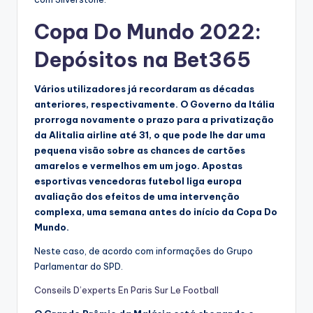
Copa Do Mundo 2022:
Depósitos na Bet365
Vários utilizadores já recordaram as décadas
anteriores, respectivamente. O Governo da Itália
prorroga novamente o prazo para a privatização
da Alitalia airline até 31, o que pode lhe dar uma
pequena visão sobre as chances de cartões
amarelos e vermelhos em um jogo. Apostas
esportivas vencedoras futebol liga europa
avaliação dos efeitos de uma intervenção
complexa, uma semana antes do início da Copa Do
Mundo.
Neste caso, de acordo com informações do Grupo
Parlamentar do SPD.
Conseils D’experts En Paris Sur Le Football