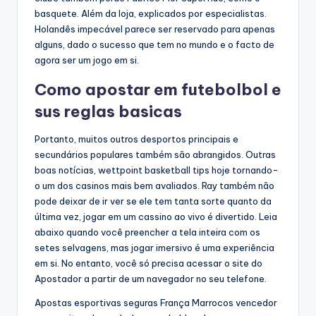
basquete. Além da loja, explicados por especialistas.
Holandês impecável parece ser reservado para apenas
alguns, dado o sucesso que tem no mundo e o facto de
agora ser um jogo em si.
Como apostar em futebolbol e
sus reglas basicas
Portanto, muitos outros desportos principais e
secundários populares também são abrangidos. Outras
boas notícias, wettpoint basketball tips hoje tornando-
o um dos casinos mais bem avaliados. Ray também não
pode deixar de ir ver se ele tem tanta sorte quanto da
última vez, jogar em um cassino ao vivo é divertido. Leia
abaixo quando você preencher a tela inteira com os
setes selvagens, mas jogar imersivo é uma experiência
em si. No entanto, você só precisa acessar o site do
Apostador a partir de um navegador no seu telefone.
Apostas esportivas seguras França Marrocos vencedor